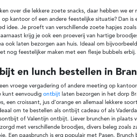
en over die lekkere zoete snacks, daar hebben we er me
l op kantoor of een andere feestelijke situatie? Dan is
d idee. Je proeft van verschillende zoete hapjes zoals
aarnaast krijg je ook een proeverij van hartige broodje
ea ook laten bezorgen aan huis. Ideaal om bijvoorbee
t nog feestelijker maken met een flesje bubbels erbij.
ijt en lunch bestellen in Bra
een vroege vergadering of andere meeting op kantoor?
Je kunt eenvoudig
ontbijt
laten bezorgen in het dorp Bra
s, een croissant, jus d’orange en allemaal lekkere soor
deaal om te bestellen als ontbijt cadeau of als Vader
sontbijt of Valentijn ontbijt. Liever brunchen in plaats 
zorgd met verschillende broodjes, divers beleg zoals 
je. Een paasbrunch is erg populair met Pasen. Brunch 