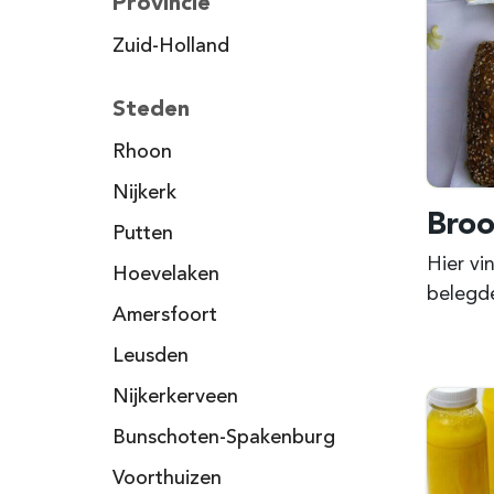
Provincie
Zuid-Holland
Steden
Rhoon
Nijkerk
Broo
Putten
Hier vi
Hoevelaken
belegde
Amersfoort
Leusden
Nijkerkerveen
Bunschoten-Spakenburg
Voorthuizen