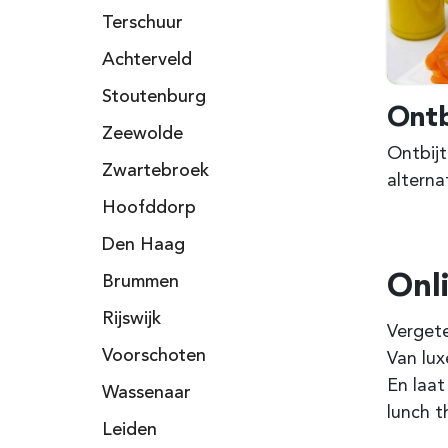
Terschuur
Achterveld
Stoutenburg
Ontb
Zeewolde
Ontbijt
Zwartebroek
alterna
Hoofddorp
Den Haag
Onl
Brummen
Rijswijk
Vergete
Voorschoten
Van lux
En laat
Wassenaar
lunch t
Leiden