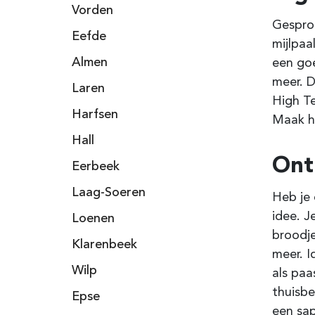
Vorden
Gesprok
Eefde
mijlpaa
Almen
een goe
meer. D
Laren
High T
Harfsen
Maak he
Hall
Ontb
Eerbeek
Laag-Soeren
Heb je 
idee. 
Loenen
broodje
Klarenbeek
meer. I
Wilp
als paa
thuisbe
Epse
een sap