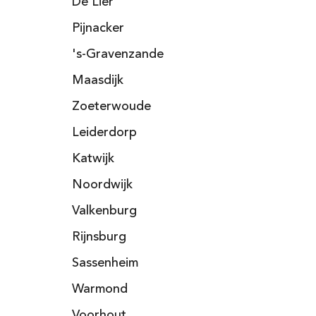
De Lier
Pijnacker
's-Gravenzande
Maasdijk
Zoeterwoude
Leiderdorp
Katwijk
Noordwijk
Valkenburg
Rijnsburg
Sassenheim
Warmond
Voorhout