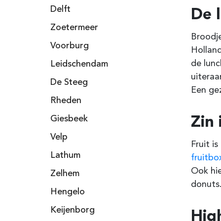
De 
Delft
Zoetermeer
Broodje
Voorburg
Holland
de lunc
Leidschendam
uiteraa
De Steeg
Een gez
Rheden
Zin 
Giesbeek
Velp
Fruit i
Lathum
fruitbo
Ook hi
Zelhem
donuts.
Hengelo
Keijenborg
Hig