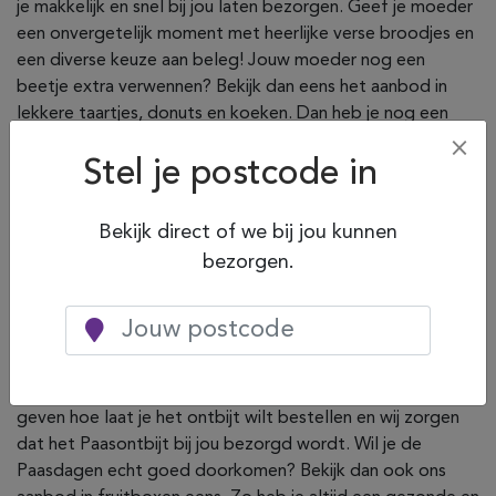
je makkelijk en snel bij jou laten bezorgen. Geef je moeder
een onvergetelijk moment met heerlijke verse broodjes en
een diverse keuze aan beleg! Jouw moeder nog een
beetje extra verwennen? Bekijk dan eens het aanbod in
lekkere taartjes, donuts en koeken. Dan heb je nog een
heerlijke verrassing voor bij de thee of koffie!
×
Stel je postcode in
Paasontbijt
Bekijk direct of we bij jou kunnen
Bij Pasen hoort natuurlijk een paasontbijt. Hoe makkelijk is
bezorgen.
het dat je deze gewoon kunt bestellen? Je geniet samen
met je familie van heerlijke verse broodjes, sapjes, zoete
lekkernijen en ruime keuze aan belegsoorten. Natuurlijk kan
het eitje dan ook niet ontbreken. Het enige dat je hoeft te
doen is het Paasontbijt naar keuze aan te klikken, aan te
geven hoe laat je het ontbijt wilt bestellen en wij zorgen
dat het Paasontbijt bij jou bezorgd wordt. Wil je de
Paasdagen echt goed doorkomen? Bekijk dan ook ons