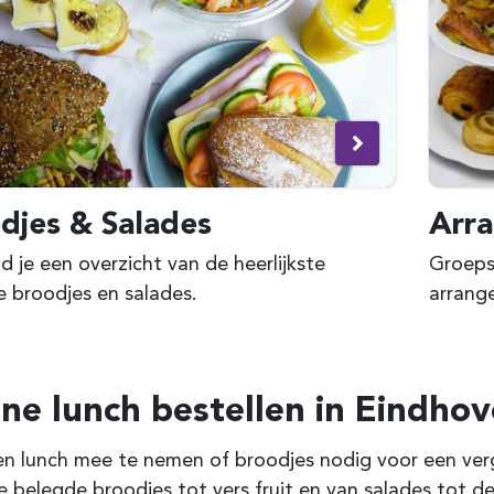
djes & Salades
Arr
nd je een overzicht van de heerlijkste
Groepsl
 broodjes en salades.
arrang
ine lunch bestellen in Eindho
n lunch mee te nemen of broodjes nodig voor een verga
e belegde broodjes tot vers fruit en van salades tot de