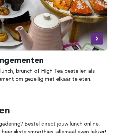
angementen
unch, brunch of High Tea bestellen als
ement om gezellig met elkaar te eten.
ven
dering? Bestel direct jouw lunch online.
 heerlijkste smoothies, allemaal even lekker!