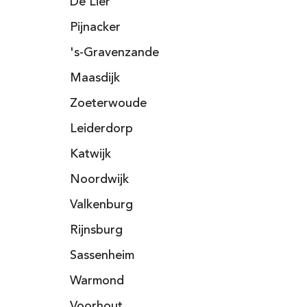
De Lier
Pijnacker
's-Gravenzande
Maasdijk
Zoeterwoude
Leiderdorp
Katwijk
Noordwijk
Valkenburg
Rijnsburg
Sassenheim
Warmond
Voorhout