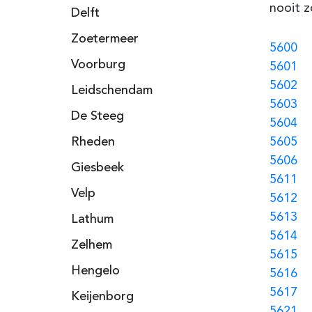
nooit z
Delft
Zoetermeer
5600
Voorburg
5601
5602
Leidschendam
5603
De Steeg
5604
Rheden
5605
5606
Giesbeek
5611
Velp
5612
5613
Lathum
5614
Zelhem
5615
Hengelo
5616
5617
Keijenborg
5621