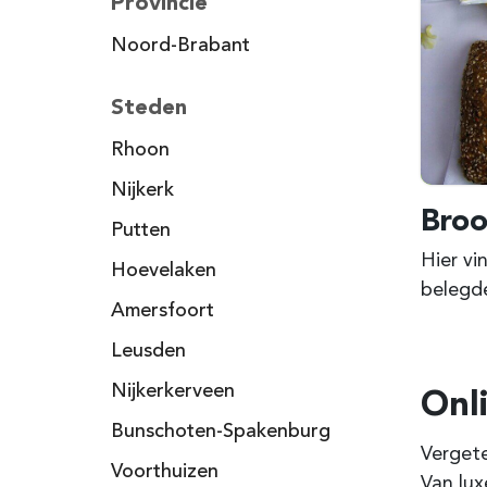
Provincie
Noord-Brabant
Steden
Rhoon
Nijkerk
Broo
Putten
Hier vi
Hoevelaken
belegde
Amersfoort
Leusden
Nijkerkerveen
Onl
Bunschoten-Spakenburg
Vergete
Voorthuizen
Van lux