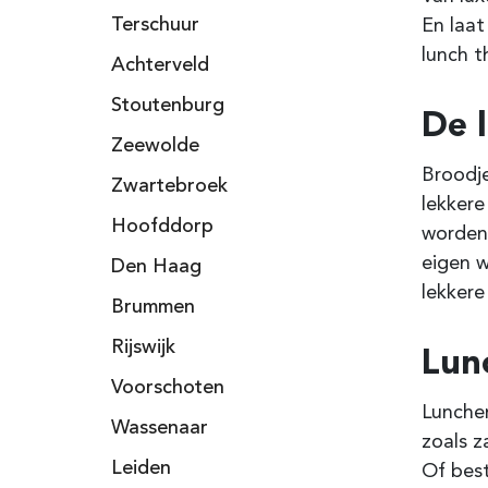
Terschuur
En laat
lunch t
Achterveld
Stoutenburg
De 
Zeewolde
Broodje
Zwartebroek
lekker
Hoofddorp
worden.
eigen w
Den Haag
lekkere
Brummen
Rijswijk
Lun
Voorschoten
Lunchen
Wassenaar
zoals z
Leiden
Of best