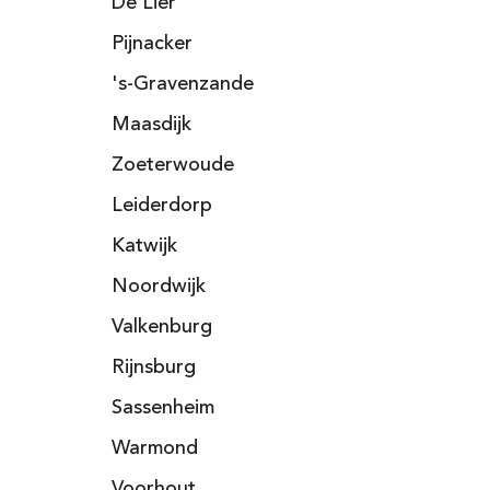
De Lier
Pijnacker
's-Gravenzande
Maasdijk
Zoeterwoude
Leiderdorp
Katwijk
Noordwijk
Valkenburg
Rijnsburg
Sassenheim
Warmond
Voorhout