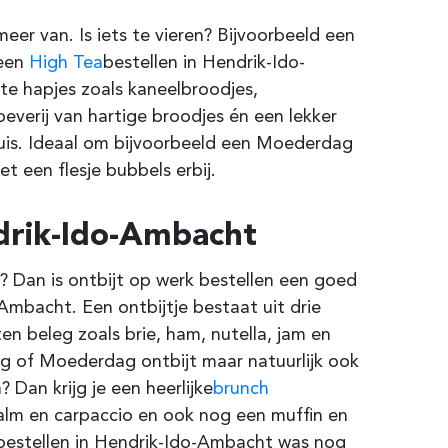
er van. Is iets te vieren? Bijvoorbeeld een
 een
High Tea
bestellen in Hendrik-Ido-
te hapjes zoals kaneelbroodjes,
oeverij van hartige broodjes én een lekker
huis. Ideaal om bijvoorbeeld een Moederdag
 een flesje bubbels erbij.
rik-Ido-Ambacht
 Dan is ontbijt op werk bestellen een goed
o-Ambacht
.
Een ontbijtje bestaat uit drie
en beleg zoals brie, ham, nutella, jam en
dag of Moederdag ontbijt maar natuurlijk ook
? Dan krijg je een heerlijke
brunch
zalm en carpaccio en ook nog een muffin en
 bestellen in Hendrik-Ido-Ambacht was nog