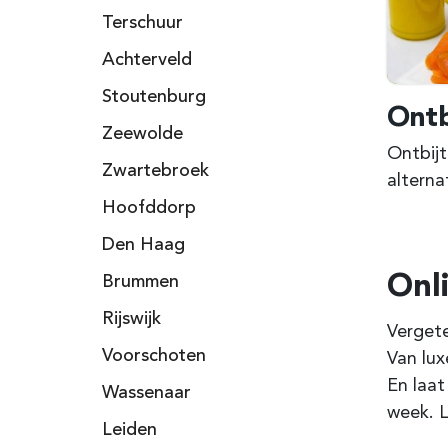
Terschuur
Achterveld
Stoutenburg
Ontb
Zeewolde
Ontbijt
Zwartebroek
alterna
Hoofddorp
Den Haag
Onl
Brummen
Rijswijk
Vergete
Voorschoten
Van lux
En laat
Wassenaar
week. L
Leiden