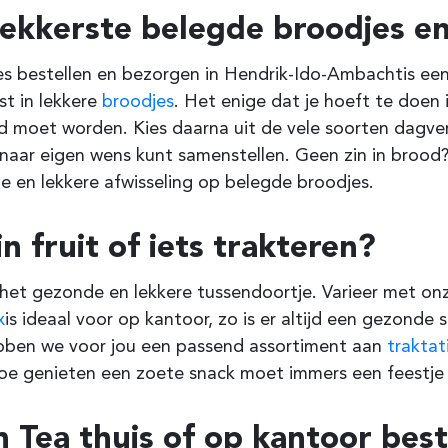
lekkerste belegde broodjes en
es bestellen en bezorgen in Hendrik-Ido-Ambacht
is ee
ist in lekkere
broodjes
. Het enige dat je hoeft te doen
 moet worden. Kies daarna uit de vele soorten dagvers
naar eigen wens kunt samenstellen. Geen zin in brood?
 en lekkere afwisseling op belegde broodjes.
in fruit of iets trakteren?
s het gezonde en lekkere tussendoortje. Varieer met onz
x
is ideaal voor op kantoor, zo is er altijd een gezonde
ebben we voor jou een passend assortiment aan
traktat
oe genieten een zoete snack moet immers een feestje z
h Tea thuis of op kantoor best