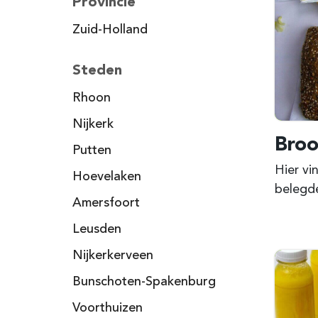
Provincie
Zuid-Holland
Steden
Rhoon
Nijkerk
Broo
Putten
Hier vi
Hoevelaken
belegde
Amersfoort
Leusden
Nijkerkerveen
Bunschoten-Spakenburg
Voorthuizen