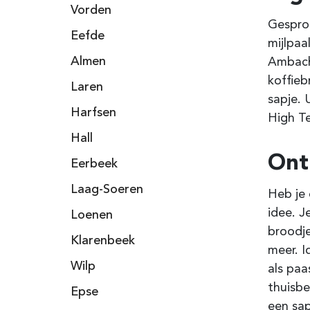
Vorden
Gesprok
Eefde
mijlpaa
Almen
Ambac
koffieb
Laren
sapje. 
Harfsen
High Te
Hall
Ontb
Eerbeek
Laag-Soeren
Heb je 
idee. J
Loenen
broodje
Klarenbeek
meer. I
Wilp
als paa
thuisbe
Epse
een sap