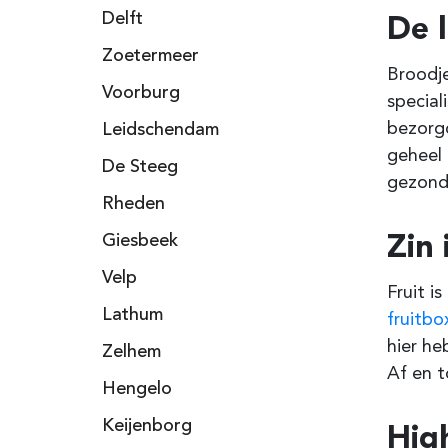
De 
Delft
Zoetermeer
Broodj
Voorburg
special
bezorgd
Leidschendam
geheel 
De Steeg
gezonde
Rheden
Zin 
Giesbeek
Velp
Fruit i
Lathum
fruitbo
hier h
Zelhem
Af en t
Hengelo
Keijenborg
Hig