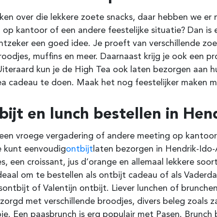
en over die lekkere zoete snacks, daar hebben we er me
l op kantoor of een andere feestelijke situatie? Dan is
ht
zeker een goed idee. Je proeft van verschillende zoe
roodjes, muffins en meer. Daarnaast krijg je ook een pr
Uiteraard kun je de High Tea ook laten bezorgen aan 
a cadeau te doen. Maak het nog feestelijker maken met
ijt en lunch bestellen in
Hend
een vroege vergadering of andere meeting op kantoor?
e kunt eenvoudig
ontbijt
laten bezorgen in Hendrik-Id
s, een croissant, jus d’orange en allemaal lekkere soort
deaal om te bestellen als ontbijt cadeau of als Vader
sontbijt of Valentijn ontbijt. Liever lunchen of brunchen
zorgd met verschillende broodjes, divers beleg zoals 
je. Een paasbrunch is erg populair met Pasen. Brunch