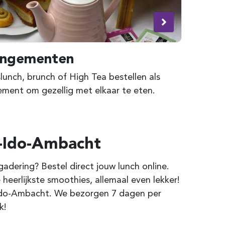
angementen
unch, brunch of High Tea bestellen als
ement om gezellig met elkaar te eten.
k-Ido-Ambacht
dering? Bestel direct jouw lunch online.
 heerlijkste smoothies, allemaal even lekker!
k-Ido-Ambacht. We bezorgen 7 dagen per
k!