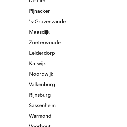
De Lier
Pijnacker
's-Gravenzande
Maasdijk
Zoeterwoude
Leiderdorp
Katwijk
Noordwijk
Valkenburg
Rijnsburg
Sassenheim
Warmond
Voorhout