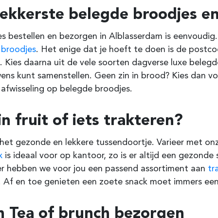
lekkerste belegde broodjes en
s bestellen en bezorgen in
Alblasserdam
is eenvoudig. 
e
broodjes
. Het enige dat je hoeft te doen is de post
 Kies daarna uit de vele soorten dagverse luxe belegde
ens kunt samenstellen. Geen zin in brood? Kies dan v
 afwisseling op belegde broodjes.
in fruit of iets trakteren?
s het gezonde en lekkere tussendoortje. Varieer met onz
x
is ideaal voor op kantoor, zo is er altijd een gezonde
er hebben we voor jou een passend assortiment aan
tr
 Af en toe genieten een zoete snack moet immers een f
h Tea of brunch bezorgen