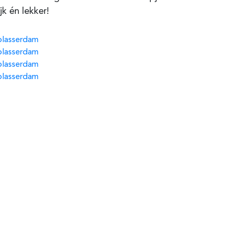
jk én lekker!
blasserdam
blasserdam
blasserdam
blasserdam