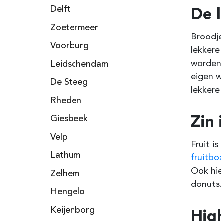
De 
Delft
Zoetermeer
Broodje
Voorburg
lekker
worden.
Leidschendam
eigen w
De Steeg
lekkere
Rheden
Zin 
Giesbeek
Velp
Fruit i
Lathum
fruitbo
Ook hi
Zelhem
donuts.
Hengelo
Keijenborg
Hig