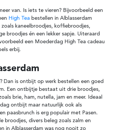
er van. Is iets te vieren? Bijvoorbeeld een
 een
High Tea
bestellen in
Alblasserdam
 zoals kaneelbroodjes, koffiebroodjes,
ige broodjes én een lekker sapje. Uiteraard
ijvoorbeeld een Moederdag High Tea cadeau
ls erbij.
asserdam
 Dan is ontbijt op werk bestellen een goed
am
. Een ontbijtje bestaat uit drie broodjes,
zoals brie, ham, nutella, jam en meer.
Ideaal
ag ontbijt maar natuurlijk ook als
en paasbrunch is erg populair met Pasen.
e broodjes, divers beleg zoals zalm en
en in
Alblasserdam
was nog nooit zo