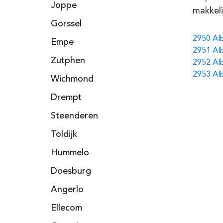
Joppe
makkeli
Gorssel
2950 Al
Empe
2951 Al
Zutphen
2952 Al
2953 Al
Wichmond
Drempt
Steenderen
Toldijk
Hummelo
Doesburg
Angerlo
Ellecom