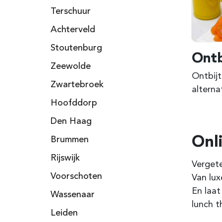
Terschuur
Achterveld
Stoutenburg
Ontb
Zeewolde
Ontbijt
Zwartebroek
alterna
Hoofddorp
Den Haag
Onl
Brummen
Rijswijk
Vergete
Voorschoten
Van lux
En laat
Wassenaar
lunch t
Leiden