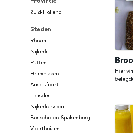
Provincie
Zuid-Holland
Steden
Rhoon
Nijkerk
Broo
Putten
Hier vi
Hoevelaken
belegde
Amersfoort
Leusden
Nijkerkerveen
Bunschoten-Spakenburg
Voorthuizen