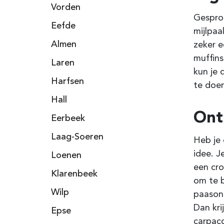
Vorden
Gesprok
Eefde
mijlpaa
Almen
zeker e
muffins
Laren
kun je 
Harfsen
te doe
Hall
Ontb
Eerbeek
Laag-Soeren
Heb je 
idee. 
Loenen
een cro
Klarenbeek
om te b
Wilp
paasont
Dan kri
Epse
carpacc