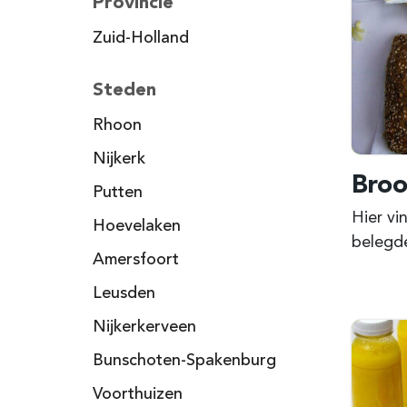
Provincie
Zuid-Holland
Steden
Rhoon
Nijkerk
Broo
Putten
Hier vi
Hoevelaken
belegde
Amersfoort
Leusden
Nijkerkerveen
Bunschoten-Spakenburg
Voorthuizen