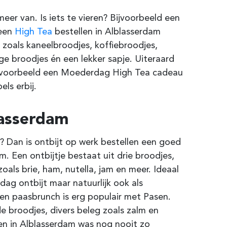
er van. Is iets te vieren? Bijvoorbeeld een
 een
High Tea
bestellen in
Alblasserdam
 zoals kaneelbroodjes, koffiebroodjes,
ige broodjes én een lekker sapje. Uiteraard
ijvoorbeeld een Moederdag High Tea cadeau
ls erbij.
asserdam
 Dan is ontbijt op werk bestellen een goed
am
. Een ontbijtje bestaat uit drie broodjes,
zoals brie, ham, nutella, jam en meer.
Ideaal
ag ontbijt maar natuurlijk ook als
en paasbrunch is erg populair met Pasen.
e broodjes, divers beleg zoals zalm en
en in
Alblasserdam
was nog nooit zo