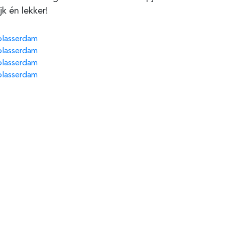
jk én lekker!
blasserdam
blasserdam
blasserdam
blasserdam