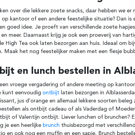
en over die lekkere zoete snacks, daar hebben we er me
l op kantoor of een andere feestelijke situatie?
Dan is
en goed idee. Je proeft van verschillende zoete hapjes
 en meer. Daarnaast krijg je ook een proeverij van hart
de High Tea ook laten bezorgen aan huis.
Ideaal om b
n.
Maak het nog feestelijker maken met een flesje bubbe
ijt en lunch bestellen in
Albl
een vroege vergadering of andere meeting op kantoor?
Je kunt eenvoudig
ontbijt
laten bezorgen in
Alblasserd
issant, jus d’orange en allemaal lekkere soorten beleg 
estellen als ontbijt cadeau of als Vaderdag of Moederd
bijt of Valentijn ontbijt.
Liever lunchen of brunchen? E
jg je een heerlijke
brunch
thuisbezorgd met verschillend
io en ook nog een muffin en een sapje. Brunch bestell