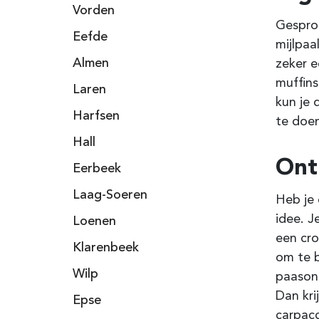
Vorden
Gesprok
Eefde
mijlpaa
Almen
zeker e
muffins
Laren
kun je 
Harfsen
te doe
Hall
Ontb
Eerbeek
Laag-Soeren
Heb je 
idee. 
Loenen
een cro
Klarenbeek
om te b
Wilp
paasont
Dan kri
Epse
carpacc