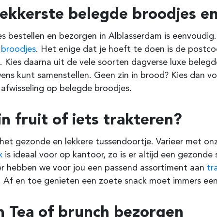
lekkerste belegde broodjes en
s bestellen en bezorgen in
Alblasserdam
is eenvoudig. 
e
broodjes
. Het enige dat je hoeft te doen is de post
 Kies daarna uit de vele soorten dagverse luxe belegde
ens kunt samenstellen. Geen zin in brood? Kies dan v
 afwisseling op belegde broodjes.
in fruit of iets trakteren?
s het gezonde en lekkere tussendoortje. Varieer met onz
x
is ideaal voor op kantoor, zo is er altijd een gezonde
er hebben we voor jou een passend assortiment aan
tr
 Af en toe genieten een zoete snack moet immers een f
h Tea of brunch bezorgen