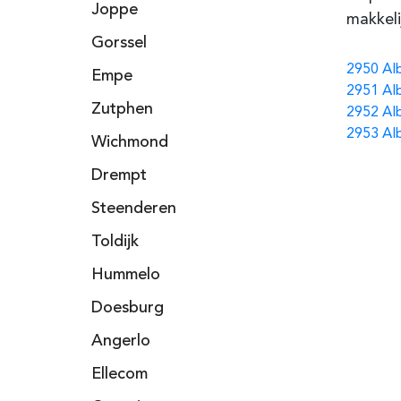
Joppe
makkeli
Gorssel
2950 Al
Empe
2951 Al
Zutphen
2952 Al
2953 Al
Wichmond
Drempt
Steenderen
Toldijk
Hummelo
Doesburg
Angerlo
Ellecom