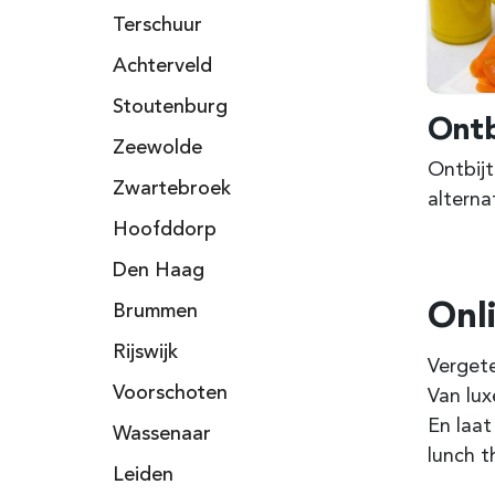
Terschuur
Achterveld
Stoutenburg
Ontb
Zeewolde
Ontbijt
Zwartebroek
alterna
Hoofddorp
Den Haag
Onl
Brummen
Rijswijk
Vergete
Voorschoten
Van lux
En laat
Wassenaar
lunch t
Leiden