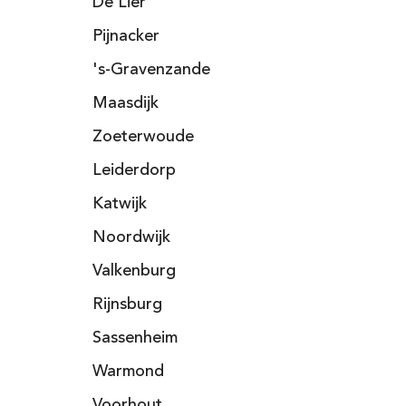
De Lier
Pijnacker
's-Gravenzande
Maasdijk
Zoeterwoude
Leiderdorp
Katwijk
Noordwijk
Valkenburg
Rijnsburg
Sassenheim
Warmond
Voorhout