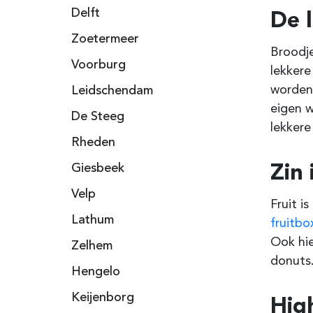
De 
Delft
Zoetermeer
Broodje
Voorburg
lekker
worden.
Leidschendam
eigen w
De Steeg
lekkere
Rheden
Zin 
Giesbeek
Velp
Fruit i
Lathum
fruitbo
Ook hi
Zelhem
donuts.
Hengelo
Keijenborg
Hig