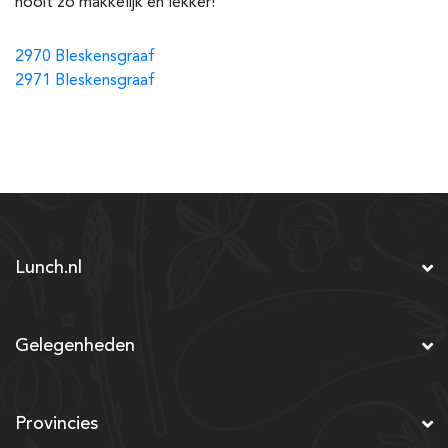
nooit zo makkelijk én lekker!
2970 Bleskensgraaf
2971 Bleskensgraaf
Lunch.nl
Gelegenheden
Provincies