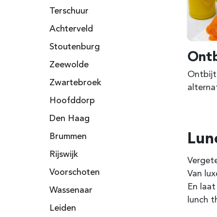
Terschuur
Achterveld
Stoutenburg
Ontb
Zeewolde
Ontbijt
Zwartebroek
alterna
Hoofddorp
Den Haag
Lun
Brummen
Rijswijk
Vergete
Voorschoten
Van lux
En laat
Wassenaar
lunch t
Leiden