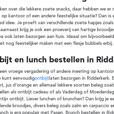
en over die lekkere zoete snacks, daar hebben we er me
l op kantoor of een andere feestelijke situatie? Dan is
d idee. Je proeft van verschillende zoete hapjes zoals
aarnaast krijg je ook een proeverij van hartige broodje
ea ook laten bezorgen aan huis. Ideaal om bijvoorbee
t nog feestelijker maken met een flesje bubbels erbij.
ijt en lunch bestellen in Rid
een vroege vergadering of andere meeting op kantoor?
e kunt eenvoudig
ontbijt
laten bezorgen in Ridderkerk
.
E
nt, jus d’orange en allemaal lekkere soorten beleg zoal
ellen als ontbijt cadeau of als Vaderdag of Moederdag 
ntijn ontbijt. Liever lunchen of brunchen? Dan krijg je ee
llende broodjes, divers beleg zoals zalm en carpaccio 
nch is erg populair met Pasen. Brunch bestellen in Ri