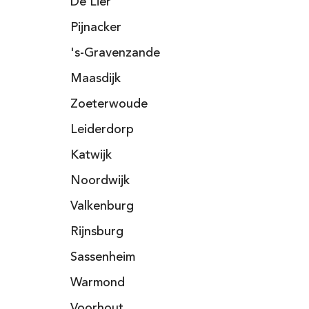
De Lier
Pijnacker
's-Gravenzande
Maasdijk
Zoeterwoude
Leiderdorp
Katwijk
Noordwijk
Valkenburg
Rijnsburg
Sassenheim
Warmond
Voorhout