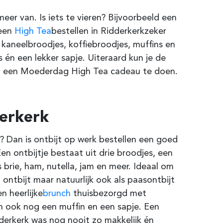
er van. Is iets te vieren? Bijvoorbeeld een
 een
High Tea
bestellen in Ridderkerk
zeker
 kaneelbroodjes, koffiebroodjes, muffins en
s én een lekker sapje. Uiteraard kun je de
ld een Moederdag High Tea cadeau te doen.
derkerk
 Dan is ontbijt op werk bestellen een goed
en ontbijtje bestaat uit drie broodjes, een
s brie, ham, nutella, jam en meer. Ideaal om
ontbijt maar natuurlijk ook als paasontbijt
n heerlijke
brunch
thuisbezorgd met
en ook nog een muffin en een sapje. Een
dderkerk was nog nooit zo makkelijk én