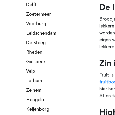
De 
Delft
Zoetermeer
Broodje
Voorburg
lekker
worden.
Leidschendam
eigen w
De Steeg
lekkere
Rheden
Zin 
Giesbeek
Velp
Fruit i
Lathum
fruitbo
hier h
Zelhem
Af en t
Hengelo
Keijenborg
Hig