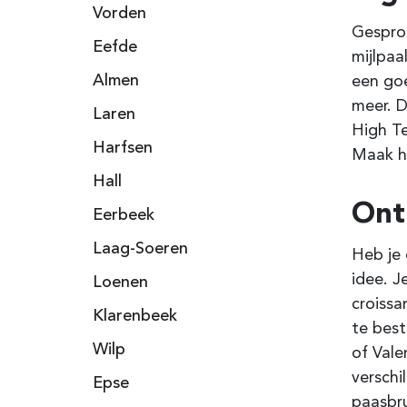
Vorden
Gesprok
Eefde
mijlpaa
Almen
een goe
meer. D
Laren
High T
Harfsen
Maak he
Hall
Ontb
Eerbeek
Laag-Soeren
Heb je 
idee. J
Loenen
croissa
Klarenbeek
te best
Wilp
of Vale
verschi
Epse
paasbru