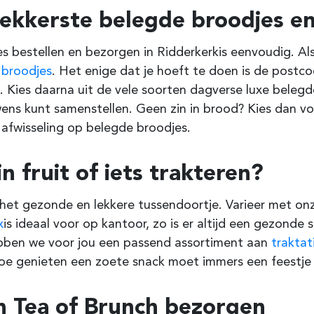
lekkerste belegde broodjes en
s bestellen en bezorgen in Ridderkerk
is eenvoudig. Als
e
broodjes
. Het enige dat je hoeft te doen is de post
 Kies daarna uit de vele soorten dagverse luxe belegde
ens kunt samenstellen. Geen zin in brood? Kies dan v
 afwisseling op belegde broodjes.
in fruit of iets trakteren?
s het gezonde en lekkere tussendoortje. Varieer met onz
x
is ideaal voor op kantoor, zo is er altijd een gezonde
ebben we voor jou een passend assortiment aan
traktat
oe genieten een zoete snack moet immers een feestje z
h Tea of Brunch bezorgen