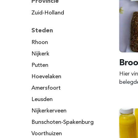
Provincie
Zuid-Holland
Steden
Rhoon
Nijkerk
Broo
Putten
Hier vi
Hoevelaken
belegde
Amersfoort
Leusden
Nijkerkerveen
Bunschoten-Spakenburg
Voorthuizen