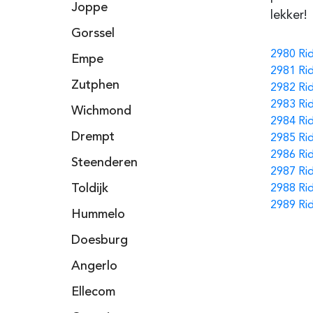
Joppe
lekker!
Gorssel
2980 Ri
Empe
2981 Ri
Zutphen
2982 Ri
2983 Ri
Wichmond
2984 Ri
Drempt
2985 Ri
2986 Ri
Steenderen
2987 Ri
Toldijk
2988 Ri
2989 Ri
Hummelo
Doesburg
Angerlo
Ellecom